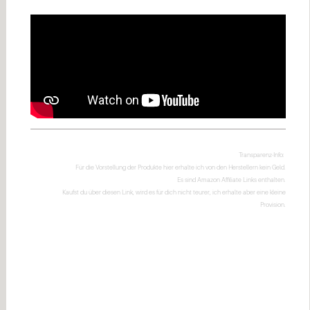
Transparenz-Info:
Für die Vorstellung der Produkte hier erhalte ich von den Herstellern kein Geld.
Es sind Amazon Affiliate Links enthalten.
Kaufst du über diesen Link, wird es für dich nicht teurer, ich erhalte aber eine kleine
Provision.