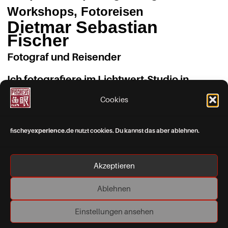
Workshops, Fotoreisen
Dietmar Sebastian
Fischer
Fotograf und Reisender
Ich fotografiere im Lichtwert-Studio in
Karlsruhe und weltweit on location.
Cookies
Komm mit zu meinen Fotoreisen und
fischeye
xperience
.de nutzt cookies. Du kannst das aber ablehnen.
Fotokursen und Workshops! Die aktuell
geplanten Fotoreisen und Workshop-
Angebote findest du hier:
Akzeptieren
fischeyexperiences
Ablehnen
Einstellungen ansehen